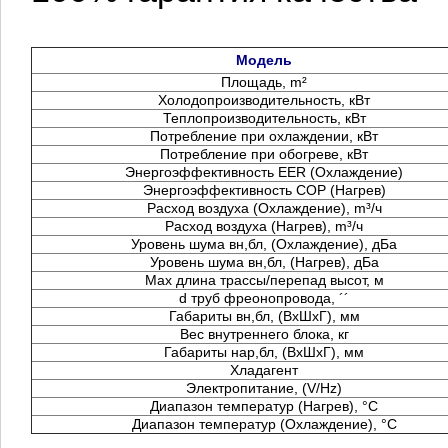
Модель
Площадь, m²
Холодопроизводительность, кВт
Теплопроизводительность, кВт
Потребление при охлаждении, кВт
Потребление при обогреве, кВт
Энергоэффективность EER (Охлаждение)
Энергоэффективность COP (Нагрев)
Расход воздуха (Охлаждение), m³/ч
Расход воздуха (Нагрев), m³/ч
Уровень шума вн,бл, (Охлаждение), дБа
Уровень шума вн,бл, (Нагрев), дБа
Max длина трассы/перепад высот, м
d труб фреонопровода, ´´
Габариты вн,бл, (ВхШхГ), мм
Вес внутреннего блока, кг
Габариты нар,бл, (ВхШхГ), мм
Хладагент
Электропитание, (V/Hz)
Диапазон температур (Нагрев), °C
Диапазон температур (Охлаждение), °C