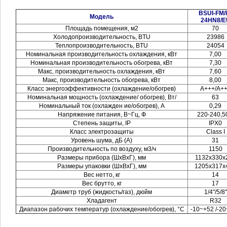
BSUI-FM/l
Модель
24HN8/E
Площадь помещения, м2
70
Холодопроизводительность, BTU
23986
Теплопроизводительность, BTU
24054
Номинальная производительность охлаждения, кВт
7,00
Номинальная производительность обогрева, кВт
7,30
Макс, производительность охлаждения, кВт
7,60
Макс, производительность обогрева, кВт
8,00
Класс энергоэффективности (охлаждение/обогрев)
А+++/А+
Номинальная мощность (охлаждение/ обогрев), Вт/
63
Номинальный ток (охлажден ие/обогрев), А
0,29
Напряжение питания, В~Гц, Ф
220-240,5
Степень защиты, IP
IPX0
Класс электрозащиты
Class I
Уровень шума, дБ (А)
31
Производительность по воздуху, м3/ч
1150
Размеры прибора (ШхВхГ), мм
1132x330x
Размеры упаковки (ШхВхГ), мм
1205x317x
Вес нетто, кг
14
Вес брутто, кг
17
Диаметр труб (жидкость/газ), дюйм
1/4"/5/8"
Хладагент
R32
Диапазон рабочих температур (охлаждение/обогрев), °C
-10~+52 /-2