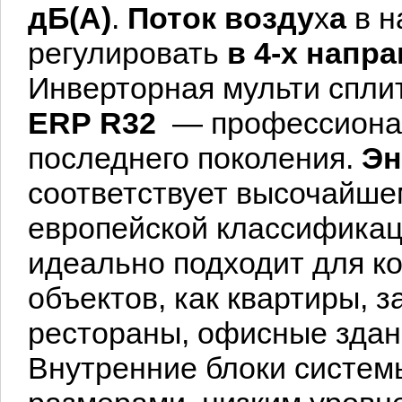
дБ(А)
.
Поток
возду
х
а
в н
регулировать
в 4-х напр
Инверторная мульти спли
ERP
R32
— профессионал
последнего поколения.
Эн
соответствует высочайше
европейской классификац
идеально подходит для
к
объектов, как квартиры, 
рестораны, офисные здан
Внутренние блоки систем