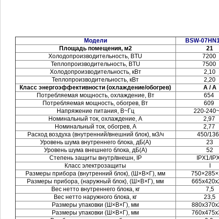
Модели
BSW-07HN
Площадь помещения, м2
21
Холодопроизводительность, BTU
7200
Теплопроизводительность, BTU
7500
Холодопроизводительность, кВт
2,10
Теплопроизводительность, кВт
2,20
Класс энергоэффективности (охлаждение/обогрев)
А / А
Потребляемая мощность, охлаждение, Вт
654
Потребляемая мощность, обогрев, Вт
609
Напряжение питания, В~Гц
220-240
Номинальный ток, охлаждение, А
2,97
Номинальный ток, обогрев, А
2,77
Расход воздуха (внутренний/внешний блок), м3/ч
450/13
Уровень шума внутреннего блока, дБ(А)
23
Уровень шума внешнего блока, дБ(А)
52
Степень защиты внутр/внешн, IP
IPX1/IP
Класс электрозащиты
I
Размеры прибора (внутренний блок), (Ш×В×Г), мм
750×285×
Размеры прибора, (наружный блок), (Ш×В×Г), мм
665х420х
Вес нетто внутреннего блока, кг
7,5
Вес нетто наружного блока, кг
23,5
Размеры упаковки (Ш×В×Г), мм
880x370x
Размеры упаковки (Ш×В×Г), мм
760x475x