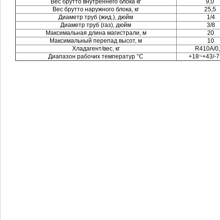
Вес брутто внутреннего блока кг
9,0
Вес брутто наружного блока, кг
25,5
Диаметр труб (жид.), дюйм
1/4
Диаметр труб (газ), дюйм
3/8
Максимальная длина магистрали, м
20
Максимальный перепад высот, м
10
Хладагент/вес, кг
R410A/0
Диапазон рабочих температур °C
+18~+43/-