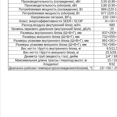
Производительность (охлаждение), кВт
3,50 (0,90-
Производительность (обогрев), кВт
3,80 (0,90-
Потребляемая мощность (охлаждение), Вт
989 (220-1
Потребляемая мощность (обогрев), Вт
977 (220-1
Напряжение питания, В/Гц
220~240 /
Класс энергоэффективности SEER / SCOP
A++/A+
Расход воздуха (внутренний блок), м3/ч
680
Уровень звукового давления (внутренний блок), дБ(А)
25
Размеры внутреннего блока (Ш×В×Г), мм
837×293×
Размеры внешнего блока (Ш×В×Г), мм
732×555×
Размеры упаковки внутреннего блока (Ш×В×Г), мм
891×261×
Размеры упаковки внешнего блока (Ш×В×Г), мм
791×590×
Вес нетто / брутто внутреннего блока, кг
9,5/11,
Вес нетто / брутто внешнего блока, кг
25,5/28
Диаметр труб (жидкость / газ), дюйм
1/4" / 3/
Максимальная длина трассы / перепад высот, м
15 / 10
Хладагент
R32
Диапазон рабохих температур(охлаждение/обогрев), °C
-15~+50 / -