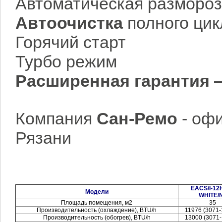
Автоматическая размороз
Автоочистка
полного цик
Горячий старт
Турбо режим
Расширенная гарантия —
Компания
Сан-Ремо
- оф
Рязани
EACS/I-12
Модели
WHITE/
Площадь помещения, м2
35
Производительность (охлаждение), BTU/h
11976 (3071
Производительность (обогрев), BTU/h
13000 (3071