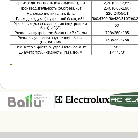
Производительность (охлаждение), кВт
2,20 (0,30-2,85)
Производительность (обогрев), кВт
2,40 (0,60-2,90)
Напряжение питания, В/Гц
220-240/50/1
Расход воздуха (внутренний блок), м3/ч
500/470/450/420/310/290/
Уровень звукового давления (внутренний
22
блок), дБ(А)
Размеры внутреннего блока (Ш×В×Г), мм
708×260×185
Размеры упаковки внутреннего блока
753×332×258
(Ш×В×Г), мм
Вес нетто / брутто внутреннего блока, кг
7/8,5
Диаметр труб (жидкость / газ), дюйм
1/4" / 3/8"
.