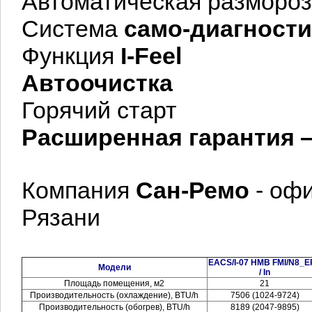
Автоматическая размороз
Система
само-диагности
Функция
I-Feel
Автоочистка
Горячий старт
Расширенная гарантия —
Компания
Сан-Ремо
- оф
Рязани
EACS/I-07 HMB FMI/N8_
Модели
/ In
Площадь помещения, м2
21
Производительность (охлаждение), BTU/h
7506 (1024-9724)
Производительность (обогрев), BTU/h
8189 (2047-9895)