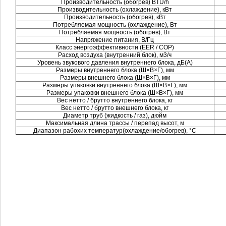
Производительность (обогрев) BTU/h
Производительность (охлаждение), кВт
Производительность (обогрев), кВт
Потребляемая мощность (охлаждение), Вт
Потребляемая мощность (обогрев), Вт
Напряжение питания, В/Гц
Класс энергоэффективности (EER / COP)
Расход воздуха (внутренний блок), м3/ч
Уровень звукового давления внутреннего блока, дБ(А)
Размеры внутреннего блока (Ш×В×Г), мм
Размеры внешнего блока (Ш×В×Г), мм
Размеры упаковки внутреннего блока (Ш×В×Г), мм
Размеры упаковки внешнего блока (Ш×В×Г), мм
Вес нетто / брутто внутреннего блока, кг
Вес нетто / брутто внешнего блока, кг
Диаметр труб (жидкость / газ), дюйм
Максимальная длина трассы / перепад высот, м
Диапазон рабохих температур(охлаждение/обогрев), °C