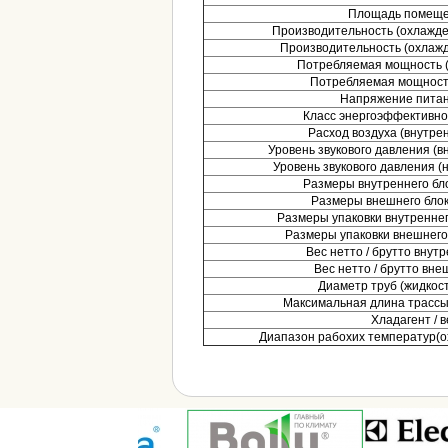
Площадь помеще
Производительность (охлажден
Производительность (охлажде
Потребляемая мощность (
Потребляемая мощность
Напряжение питани
Класс энергоэффективно
Расход воздуха (внутрен
Уровень звукового давления (вн
Уровень звукового давления (н
Размеры внутреннего бл
Размеры внешнего блок
Размеры упаковки внутреннег
Размеры упаковки внешнего
Вес нетто / брутто внутр
Вес нетто / брутто внеш
Диаметр труб (жидкость
Максимальная длина трассы 
Хладагент / ве
Диапазон рабохих температур(о