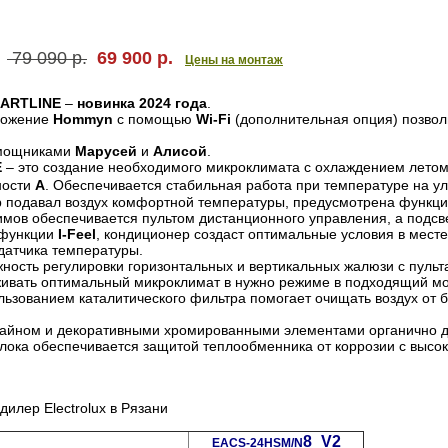
79 090 р.
69 900 р.
Цены на монтаж
MARTLINE
–
новинка 2024 года
.
ложение
Hommyn
с помощью
Wi-Fi
(дополнительная опция) позвол
омощниками
Марусей
и
Алисой
.
E
– это создание необходимого микроклимата с охлаждением летом
ности
А
. Обеспечивается стабильная работа при температуре на ули
р подавал воздух комфортной температуры, предусмотрена функц
имов обеспечивается пультом дистанционного управления, а подс
 функции
I-Feel
, кондиционер создаст оптимальные условия в мест
 датчика температуры.
жность регулировки горизонтальных и вертикальных жалюзи с пуль
ивать оптимальный микроклимат в нужно режиме в подходящий мо
ьзованием каталитического фильтра помогает очищать воздух от б
зайном и декоративными хромированными элементами органично д
блока обеспечивается защитой теплообменника от коррозии с вы
илер Electrolux в Рязани
8_V2
EACS-24HSM/N