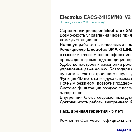
Electrolux
EACS-24HSM/N
8_V2
Нашли дешевле? Снизим цену!
Серия кондиционеров
Electrolux S
Возможность управления через при
доме дистанционно.
Hommyn
работает с голосовыми п
Кондиционер
Electrolux SMARTLIN
с высоким классом энергоэффектив
прохладное время года кондиционе
Удобство настроек и изменений реж
управление даже ночью. Благодаря
пультом за счет встроенного в пульт
Функция
4D потока
воздуха с возмо
Ночным режимом, позволит поддерж
Система фильтрации воздуха с испол
аллергенов.
Внутренний блок с современным ди
Долговечность работы внутреннего 
Расширенная гарантия - 5 лет!
Компания Сан-Ремо - официальный д
Модели