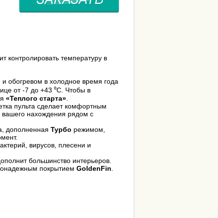
ит контролировать температуру в
 и обогревом в холодное время года
це от -7 до +43 ⁰С. Чтобы в
ия
«Теплого старта»
.
ветка пульта сделает комфортным
е вашего нахождения рядом с
та, дополненная
Турбо
режимом,
мент.
актерий, вирусов, плесени и
ополнит большинство интерьеров.
соконадежным покрытием
GoldenFin
.