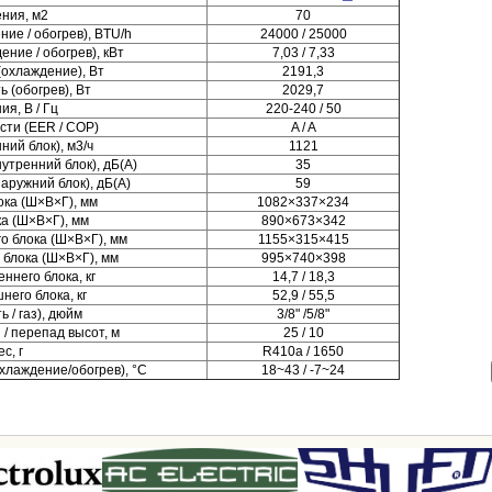
ния, м2
70
ие / обогрев), BTU/h
24000 / 25000
ние / обогрев), кВт
7,03 / 7,33
охлаждение), Вт
2191,3
 (обогрев), Вт
2029,7
я, В / Гц
220-240 / 50
сти (EER / COP)
A / A
ний блок), м3/ч
1121
утренний блок), дБ(А)
35
аружний блок), дБ(А)
59
ока (Ш×В×Г), мм
1082×337×234
а (Ш×В×Г), мм
890×673×342
о блока (Ш×В×Г), мм
1155×315×415
 блока (Ш×В×Г), мм
995×740×398
еннего блока, кг
14,7 / 18,3
него блока, кг
52,9 / 55,5
 / газ), дюйм
3/8" /5/8"
/ перепад высот, м
25 / 10
с, г
R410a / 1650
хлаждение/обогрев), °C
18~43 / -7~24