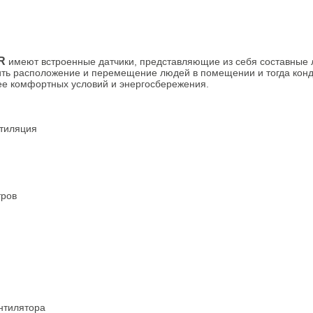
OR
имеют встроенные датчики, представляющие из себя составные
ить расположение и перемещение людей в помещении и тогда кон
ее комфортных условий и энергосбережения.
нтиляция
тров
ентилятора