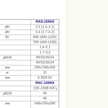
RAS-10SH3
кВт
2.5 (1.6-3.1)
кВт
3.4 (1.7-4.2)
Вт
600 (400-1100)
780 (400-1100)
1,6-3,1
1,7-3,2
дБ(А)
39/32/26/24
40/32/26/24
мм
295x798x258
кг
11
мм
6.35/9.52
RAC-10SH3
220-230B 50Гц
дБ(А)
45
46
мм
548x750x288