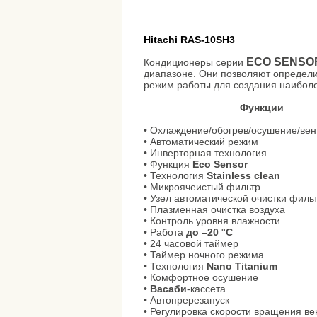
Hitachi
RAS-10SH3
ECO SENS
Кондиционеры серии
диапазоне. Они позволяют определ
режим работы для создания наибол
Функции
• Охлаждение/обогрев/осушение/ве
• Автоматический режим
• Инверторная технология
• Функция
Eco Sensor
• Технология
Stainless clean
• Микроячеистый фильтр
• Узел автоматической очистки филь
• Плазменная очистка воздуха
• Контроль уровня влажности
• Работа
до –20 °С
• 24 часовой таймер
• Таймер ночного режима
• Технология
Nano Titanium
• Комфортное осушение
•
Васаби
-кассета
• Автопререзапуск
• Регулировка скорости вращения в