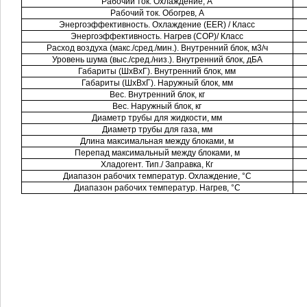
Рабочий ток. Охлаждение, A
Рабочий ток. Обогрев, A
Энергоэффективность. Охлаждение (EER) / Класс
Энергоэффективность. Нагрев (COP)/ Класс
Расход воздуха (макс./сред./мин.). Внутренний блок, м3/ч
Уровень шума (выс./сред./низ.). Внутренний блок, дБА
Габариты (ШхВхГ). Внутренний блок, мм
Габариты (ШхВхГ). Наружный блок, мм
Вес. Внутренний блок, кг
Вес. Наружный блок, кг
Диаметр трубы для жидкости, мм
Диаметр трубы для газа, мм
Длина максимальная между блоками, м
Перепад максимальный между блоками, м
Хладогент. Тип./ Заправка, Кг
Диапазон рабочих температур. Охлаждение, °C
Диапазон рабочих температур. Нагрев, °C