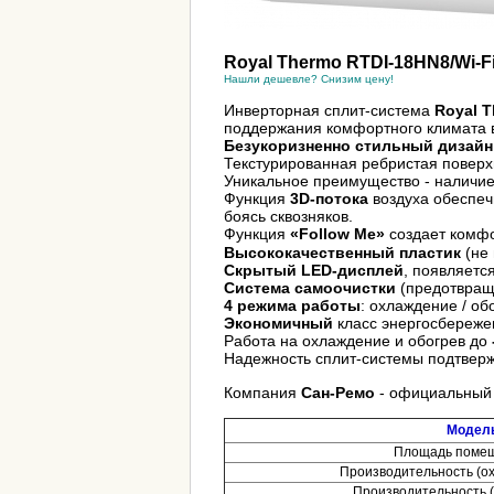
Royal Thermo RTDI-18HN8/Wi-F
Нашли дешевле? Снизим цену!
Инверторная сплит-система
Royal 
поддержания комфортного климата 
Безукоризненно
стильный дизайн
Текстурированная ребристая
поверх
Уникальное преимущество - наличи
Функция
3D-потока
воздуха обеспеч
боясь сквозняков.
Функция
«Follow Me»
с
оздает комфо
Высококачественный пластик
(не 
Скрытый LED-дисплей
, появляетс
Система самоочистки
(предотвращ
4 режима работы
: охлаждение / об
Экономичный
класс энергосбереж
Работа на охлаждение и обогрев до
Надежность сплит-системы подтвер
Компания
Сан-Ремо
- официальный
Модел
Площадь помещ
Производительность (ох
Производительность (