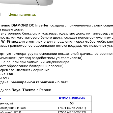
i
Цены на монтаж
Thermo
DIAMOND
DC
Inverter
создана с применением самых совре
в вашем доме.
внутреннего блока
сплит-системы,
идеально дополнит интерьер л
ность
, м
ягкого
матового
белого
цвета,
создает неповторимую игру с
е
Wi-Fi-модуля
в комплекте для управления через любое мобильное
ивает равномерное рассеивание потока воздуха, что позволяет уст
ртную температуру на основании показателей датчика, встроенног
изменяет цвет под воздействием ультрафиолета)
я на панели при включении кондиционера
ает образование бактерий и плесени)
огрев / вентиляция / осушение
ения
«A»
-15°С
ждена
расширенной гарантией - 5 лет!
 дилер
Royal Thermo
в Рязани
ь
RTDI-18HN8/Wi-Fi
ения, м2
50
лаждение), BTU/h
17401 (4265-20131)
обогрев), BTU/h
17504 (4265-20472)