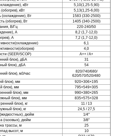
хлаждение), кВт
5,10(1,25-5,90)
(обогрев), кВт
5,13(1,25-6,00)
(охлаждение), Вт
1583 (330-2500)
ь (обогрев), Вт
1405 (340-2500)
ния, В/Гц
220-240/50
ждение), А
8,2 (1,7-12,0)
грев), А
7,2 (1,7-12,0)
ивности(охлаждение)
6,1
ктивности(обогрев)
4,0
ости (SEER/SCOP)
A++ / A+
нний блок), дБА
31
ный блок), дБА
54
820/740/680/
ний блок), м3/час
620/570/520/480
й блок), мм
920×306×195
 блок), мм
795×549×305
ренний блок), мм
990×380×265
ужный блок), мм
835×575×328
ренний блок), кг
11 / 13
ужный блок), кг
24,5 / 27,5
(жидкостных), дюйм
1/4"
а (газовых), дюйм
3/8"
а трассы, м
25
пад высот, м
10