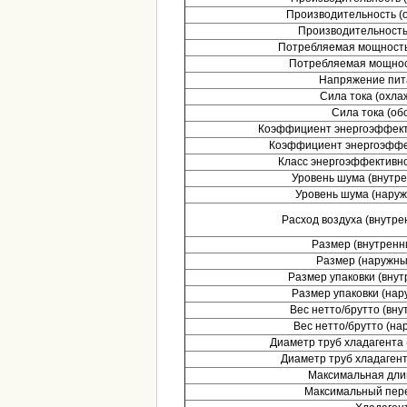
Производительность (о
Производительность 
Потребляемая мощность 
Потребляемая мощност
Напряжение пита
Сила тока (охла
Сила тока (обо
Коэффициент энергоэффект
Коэффициент энергоэффе
Класс энергоэффективн
Уровень шума (внутре
Уровень шума (наруж
Расход воздуха (внутрен
Размер (внутренни
Размер (наружный
Размер упаковки (внут
Размер упаковки (нар
Вес нетто/брутто (внут
Вес нетто/брутто (нар
Диаметр труб хладагента 
Диаметр труб хладагент
Максимальная длин
Максимальный пере