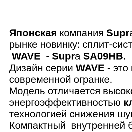
Японская
компания
Supr
рынке новинку: сплит-сис
WAVE
-
Supr
a
SA09HB
.
Дизайн серии
WAVE
- это
современной огранке.
Модель отличается высок
энергоэффективностью
к
технологией снижения шу
Компактный внутренней б