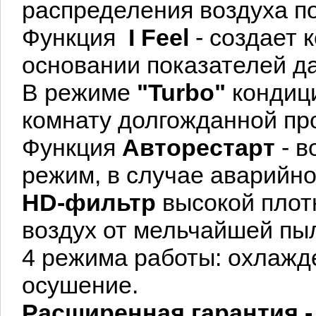
распределения воздуха по
Функция
I Feel
- создает 
основании показателей да
В режиме
"Turbo"
кондиц
комнату долгожданной пр
Функция
Авторестарт
- 
режим, в случае аварийно
HD-фильтр
высокой плот
воздух от мельчайшей пы
4 режима работы: охлажде
осушение.
Расширенная гарантия - 